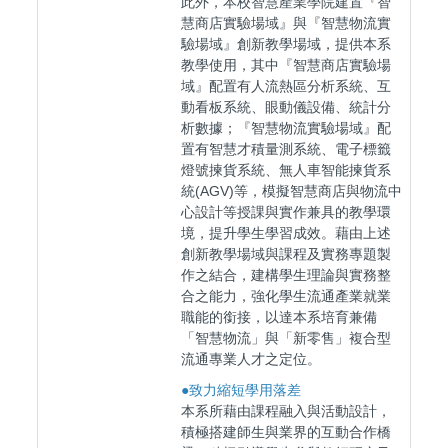
此外，本校智慧產業學院建置『智
慧商店實驗場域』與『智慧物流實
驗場域』創新教學場域，提供本系
教學使用，其中『智慧商店實驗場
域』配置有人流熱區分析系統、互
動看板系統、眼動儀設備、統計分
析數據；『智慧物流實驗場域』配
置有智慧才積量測系統、電子標籤
燈號揀貨系統、無人車智能揀貨系
統(AGV)等，模擬智慧商店與物流中
心設計等授課與實作兼具的教學環
境，提升學生學習成效。藉由上述
創新教學場域與課程及實務專題製
作之結合，建構學生理論與實務整
合之能力，強化學生流通產業就業
職能的銜接，以達本系培育兼備
「智慧物流」與「新零售」複合型
流通專業人才之定位。
●
致力縮短學用落差
本系所藉由課程融入與活動設計，
積極搭建師生與業界的互動合作橋