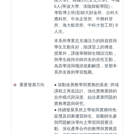
院大學)、韓國3人(全北大學)、中國
6人(寧波大學、淮陰師範學院)；
考取博士班(彰師大財金所、台科大
應科所、中央企管所、中興科管
所、海大航管所、中科大智工所) 8
人次。
本系所專業且充滿活力的師資群與
學生互動良好，除課堂上的傳道、
授業外，課後舉辦師生聯誼活動，
與學生維持亦師亦友的良性互動，
為其學涯與職涯規劃解惑，形塑本
系所友善的學習氛圍。
重要發展方向
● 滾動改善教學與實務的落差: 跨域
課程之再造設計、強化實務業師的
合作模式與深度、結合產業問題的
實務專題與研究。
● 持續發展系所之學術與實務特色:
延攬及招募優質師生、鼓勵師生參
與問題解決導向之學習與競賽活
動、深化產學合作的教學與實務貢