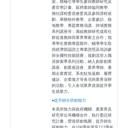
梁。積極引導學生參與教師研究及
產官學計畫、延聘業師協同教學、
擔任課程委員會委員及參與課程規
劃、舉辦校外教學、企業參訪、移
地教學、專題實務演講、跨域實務
系列講座等；籌組教師研究成長社
群促進教師與業界專家之合作；指
導學生實務專題製作、輔導學生取
得經濟部認證之專業證照及培訓參
與全國性技能競賽；規劃流管人職
涯探索季系列活動，納入創新創業
講座、創業座談會、業界導師、暑
期企業實習、系友鮭魚返鄉、履歷
健診、企業徵才等各項與業界深耕
的活動，引入各項業界資源提升學
生就業力。
●提升師生研創能力
本系所致力與政府機關、產業界及
研究單位等機構合作，執行委託研
究計畫，營造研創氛圍，提升師生
研創能力。自106學年度至112學年