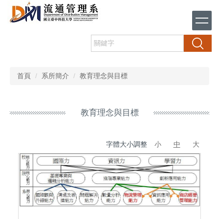
跳
到
主
要
搜尋
內
容
區
首頁
系所簡介
教育理念與目標
教育理念與目標
字體大小調整
小
中
大